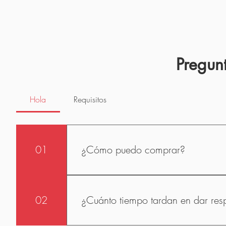
Pregunt
Hola
Requisitos
01
¿Cómo puedo comprar?
Envíanos un mensaje de WhatsApp +52 1
realizar tus compras.
02
¿Cuánto tiempo tardan en dar resp